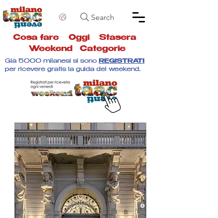
Search
Cosa fare
Oggi
Stasera
Weekend
Categorie
Già 5000 milanesi si sono
REGISTRATI
per ricevere gratis la guida del weekend.