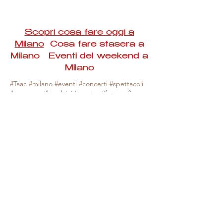
Scopri cosa fare oggi a
Milano
Cosa fare stasera a
Milano Eventi del weekend a
Milano
#Taac #milano #eventi #concerti #spettacoli
#rassegne #bambini #mostre #fotografia
#feste #mercati #fiere #teatro #giochi #locali
#serate #incontri #manifestazioni #sport
#negozi #sport #visiteguidate #convegni
#corsi #cibo
#vino
#shopping #serate
#milanoeventioggi #milanoeventiweekend
#milanoeventinavigli #eventimilanostasera
#mercatinimilano #eventimilano
#cosafareoggi #cosafaremilano.
N.B. Milano Eventi Taac non ha alcuna
responsabilità sull'eventuale annullamento,
variazione o sospensione di un evento, non
essendo mai uno degli organizzatori degli