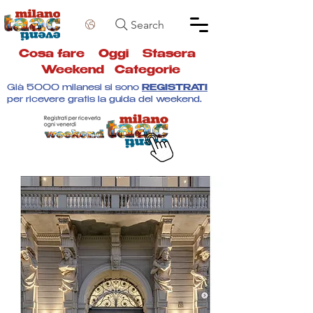
Search
Cosa fare
Oggi
Stasera
Weekend
Categorie
Già 5000 milanesi si sono
REGISTRATI
per ricevere gratis la guida del weekend.