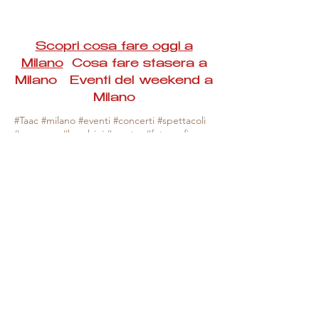
Scopri cosa fare oggi a
Milano
Cosa fare stasera a
Milano Eventi del weekend a
Milano
#Taac #milano #eventi #concerti #spettacoli
#rassegne #bambini #mostre #fotografia
#feste #mercati #fiere #teatro #giochi #locali
#serate #incontri #manifestazioni #sport
#negozi #sport #visiteguidate #convegni
#corsi #cibo
#vino
#shopping #serate
#milanoeventioggi #milanoeventiweekend
#milanoeventinavigli #eventimilanostasera
#mercatinimilano #eventimilano
#cosafareoggi #cosafaremilano.
N.B. Milano Eventi Taac non ha alcuna
responsabilità sull'eventuale annullamento,
variazione o sospensione di un evento, non
essendo mai uno degli organizzatori degli