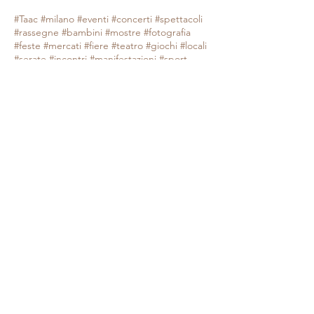
#Taac #milano #eventi #concerti #spettacoli
#rassegne #bambini #mostre #fotografia
#feste #mercati #fiere #teatro #giochi #locali
#serate #incontri #manifestazioni #sport
#negozi #sport #visiteguidate #convegni
#corsi #cibo
#vino
#shopping #serate
#milanoeventioggi #milanoeventiweekend
#milanoeventinavigli #eventimilanostasera
#mercatinimilano #eventimilano
#cosafareoggi #cosafaremilano.
N.B. Milano Eventi Taac non ha alcuna
responsabilità sull'eventuale annullamento,
variazione o sospensione di un evento, non
essendo mai uno degli organizzatori degli
stessi e, nella maggior parte dei casi,
avendo raccolta le informazioni
autonomamente senza avere un contatto
diretto con gli organizzatori. Milano Eventi
Taac s'impegna comunque a pubblicare
immediatamente le suddette variazioni nel
momento stesso in cui ne venisse informato.
Preghiamo i nostri utenti di consultare il