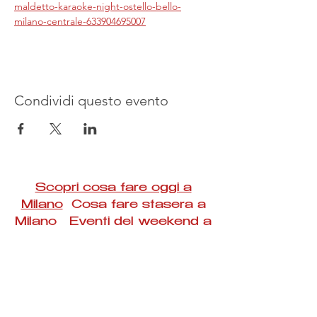
maldetto-karaoke-night-ostello-bello-
milano-centrale-633904695007
Condividi questo evento
Scopri cosa fare oggi a
Milano
Cosa fare stasera a
Milano Eventi del weekend a
Milano
#Taac #milano #eventi #concerti #spettacoli
#rassegne #bambini #mostre #fotografia
#feste #mercati #fiere #teatro #giochi #locali
#serate #incontri #manifestazioni #sport
#negozi #sport #visiteguidate #convegni