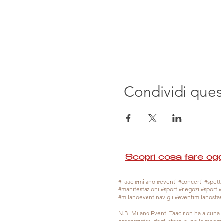
Condividi que
Scopri cosa fare ogg
#Taac #milano #eventi #concerti #spetta
#manifestazioni #sport #negozi #sport 
#milanoeventinavigli #eventimilanosta
N.B. Milano Eventi Taac non ha alcuna 
organizzatori degli stessi e, nella mag