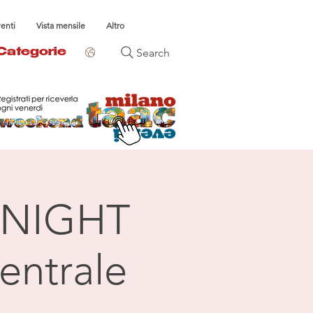
venti
Vista mensile
Altro
Search
Categorie
NIGHT
entrale