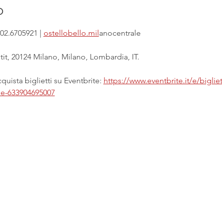
o
02.6705921 | 
ostellobello.mil
anocentrale
it, 20124 Milano, Milano, Lombardia, IT.
uista biglietti su Eventbrite: 
https://www.eventbrite.it/e/biglie
ale-633904695007