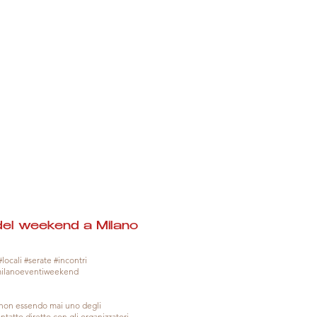
del weekend a Milano
locali #serate #incontri
milanoeventiweekend
, non essendo mai uno degli
tatto diretto con gli organizzatori.