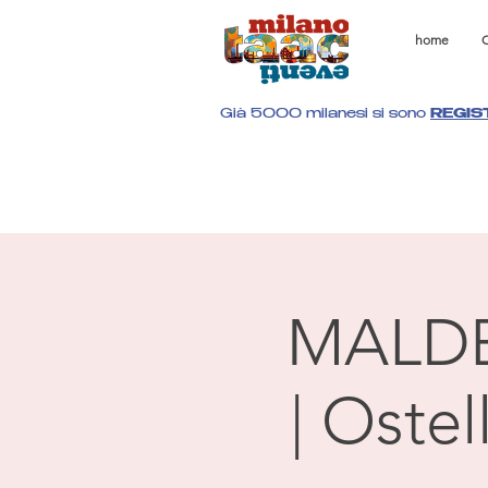
home
C
Già 5000 milanesi si sono
REGIS
MALD
| Oste