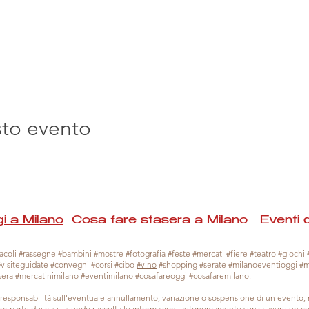
sto evento
i a Milano
Cosa fare stasera a Milano Eventi 
coli #rassegne #bambini #mostre #fotografia #feste #mercati #fiere #teatro #giochi #
#visiteguidate #convegni #corsi #cibo
#vino
#shopping #serate #milanoeventioggi #
sera #mercatinimilano #eventimilano #cosafareoggi #cosafaremilano.
responsabilità sull'eventuale annullamento, variazione o sospensione di un evento
gior parte dei casi, avendo raccolta le informazioni autonomamente senza avere un con