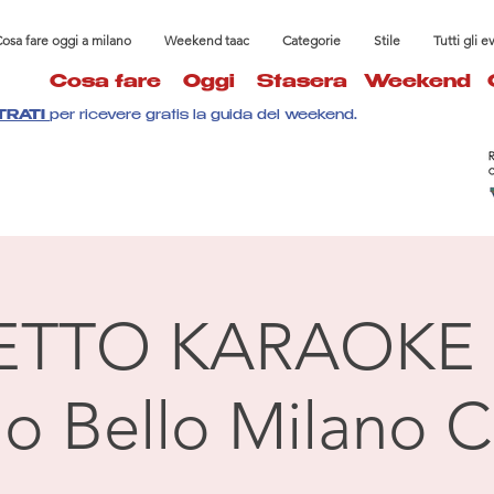
osa fare oggi a milano
Weekend taac
Categorie
Stile
Tutti gli e
Cosa fare
Oggi
Stasera
Weekend
TRATI
per ricevere gratis la guida del weekend.
ETTO KARAOKE 
llo Bello Milano C