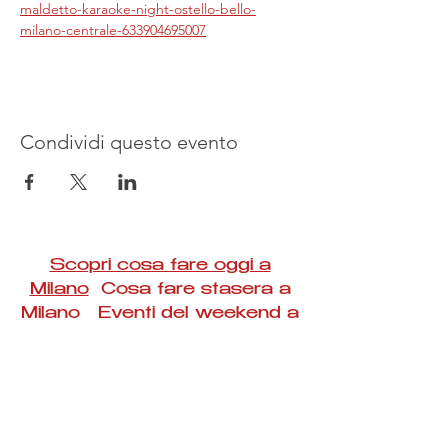
maldetto-karaoke-night-ostello-bello-
milano-centrale-633904695007
Condividi questo evento
Scopri cosa fare oggi a
Milano
Cosa fare stasera a
Milano Eventi del weekend a
Milano
#Taac #milano #eventi #concerti #spettacoli
#rassegne #bambini #mostre #fotografia
#feste #mercati #fiere #teatro #giochi #locali
#serate #incontri #manifestazioni #sport
#negozi #sport #visiteguidate #convegni