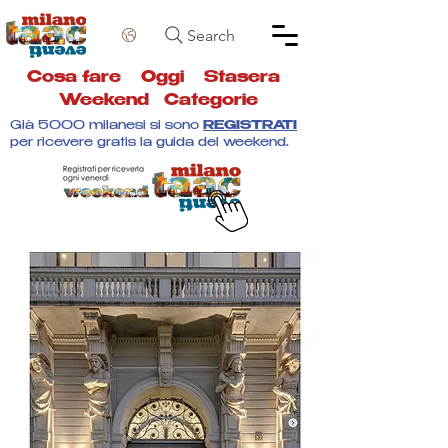
Search
Cosa fare
Oggi
Stasera
Weekend
Categorie
Già 5000 milanesi si sono
REGISTRATI
per ricevere gratis la guida del weekend.