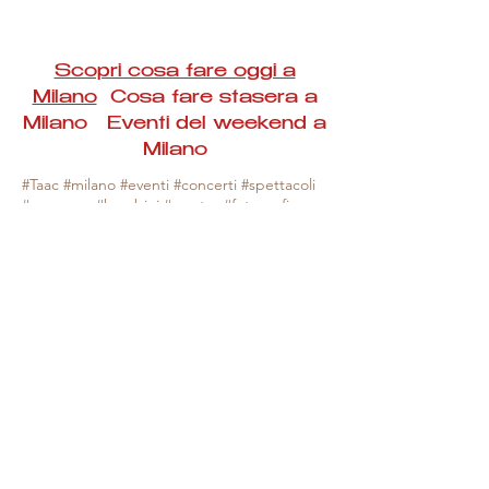
Scopri cosa fare oggi a
Milano
Cosa fare stasera a
Milano Eventi del weekend a
Milano
#Taac #milano #eventi #concerti #spettacoli
#rassegne #bambini #mostre #fotografia
#feste #mercati #fiere #teatro #giochi #locali
#serate #incontri #manifestazioni #sport
#negozi #sport #visiteguidate #convegni
#corsi #cibo
#vino
#shopping #serate
#milanoeventioggi #milanoeventiweekend
#milanoeventinavigli #eventimilanostasera
#mercatinimilano #eventimilano
#cosafareoggi #cosafaremilano.
N.B. Milano Eventi Taac non ha alcuna
responsabilità sull'eventuale annullamento,
variazione o sospensione di un evento, non
essendo mai uno degli organizzatori degli