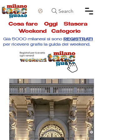
Search
Cosa fare
Oggi
Stasera
Weekend
Categorie
Già 5000 milanesi si sono
REGISTRATI
per ricevere gratis la guida del weekend.