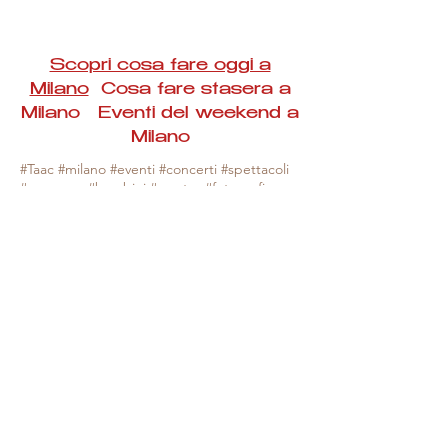
Scopri cosa fare oggi a
Milano
Cosa fare stasera a
Milano Eventi del weekend a
Milano
#Taac #milano #eventi #concerti #spettacoli
#rassegne #bambini #mostre #fotografia
#feste #mercati #fiere #teatro #giochi #locali
#serate #incontri #manifestazioni #sport
#negozi #sport #visiteguidate #convegni
#corsi #cibo
#vino
#shopping #serate
#milanoeventioggi #milanoeventiweekend
#milanoeventinavigli #eventimilanostasera
#mercatinimilano #eventimilano
#cosafareoggi #cosafaremilano.
N.B. Milano Eventi Taac non ha alcuna
responsabilità sull'eventuale annullamento,
variazione o sospensione di un evento, non
essendo mai uno degli organizzatori degli