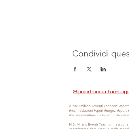
Condividi que
Scopri cosa fare ogg
#Taac #milano #eventi #concerti #spetta
#manifestazioni #sport #negozi #sport 
#milanoeventinavigli #eventimilanosta
N.B. Milano Eventi Taac non ha alcuna 
organizzatori degli stessi e, nella mag