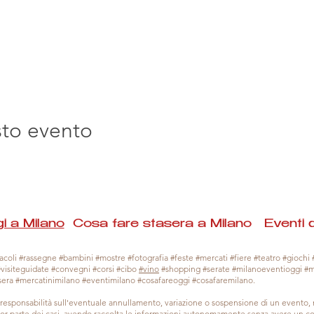
sto evento
i a Milano
Cosa fare stasera a Milano Eventi 
coli #rassegne #bambini #mostre #fotografia #feste #mercati #fiere #teatro #giochi #
#visiteguidate #convegni #corsi #cibo
#vino
#shopping #serate #milanoeventioggi #
sera #mercatinimilano #eventimilano #cosafareoggi #cosafaremilano.
responsabilità sull'eventuale annullamento, variazione o sospensione di un evento
gior parte dei casi, avendo raccolta le informazioni autonomamente senza avere un con