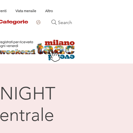
venti
Vista mensile
Altro
Search
Categorie
NIGHT
entrale