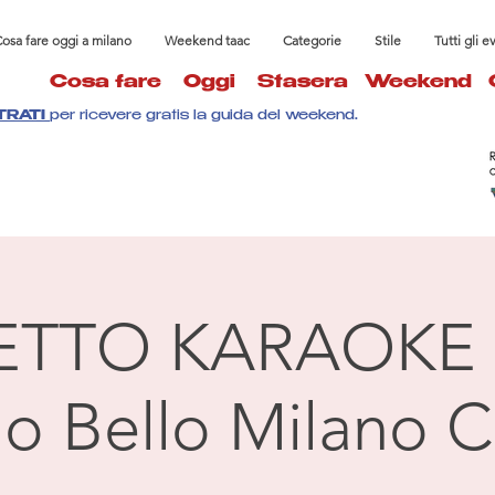
osa fare oggi a milano
Weekend taac
Categorie
Stile
Tutti gli e
Cosa fare
Oggi
Stasera
Weekend
TRATI
per ricevere gratis la guida del weekend.
ETTO KARAOKE 
llo Bello Milano C