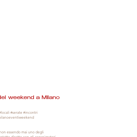
del weekend a Milano
locali #serate #incontri
milanoeventiweekend
, non essendo mai uno degli
tatto diretto con gli organizzatori.