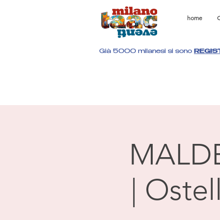
home
C
Già 5000 milanesi si sono
REGIS
MALD
| Oste