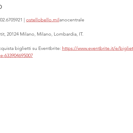
o
02.6705921 | 
ostellobello.mil
anocentrale
it, 20124 Milano, Milano, Lombardia, IT.
uista biglietti su Eventbrite: 
https://www.eventbrite.it/e/biglie
ale-633904695007