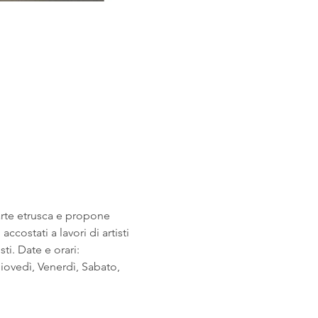
arte etrusca e propone 
costati a lavori di artisti 
i. Date e orari: 
ovedì, Venerdì, Sabato, 