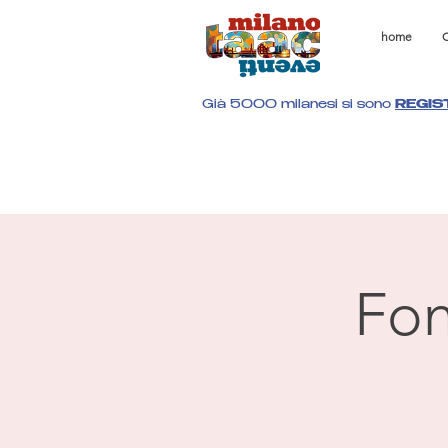
home
C
Già 5000 milanesi si sono
REGIS
Fon