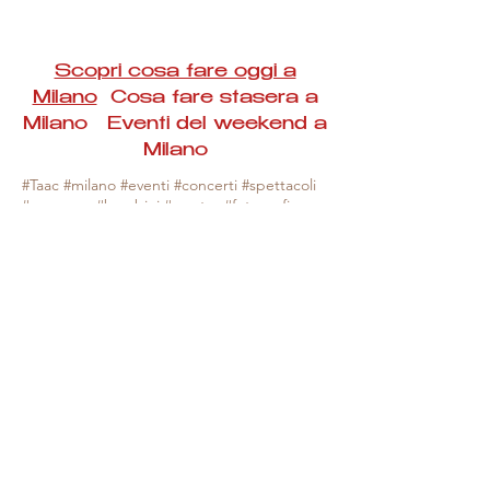
Scopri cosa fare oggi a
Milano
Cosa fare stasera a
Milano Eventi del weekend a
Milano
#Taac #milano #eventi #concerti #spettacoli
#rassegne #bambini #mostre #fotografia
#feste #mercati #fiere #teatro #giochi #locali
#serate #incontri #manifestazioni #sport
#negozi #sport #visiteguidate #convegni
#corsi #cibo
#vino
#shopping #serate
#milanoeventioggi #milanoeventiweekend
#milanoeventinavigli #eventimilanostasera
#mercatinimilano #eventimilano
#cosafareoggi #cosafaremilano.
N.B. Milano Eventi Taac non ha alcuna
responsabilità sull'eventuale annullamento,
variazione o sospensione di un evento, non
essendo mai uno degli organizzatori degli