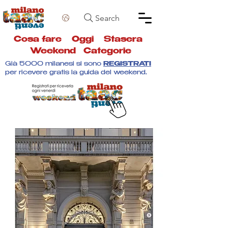
Search
Cosa fare
Oggi
Stasera
Weekend
Categorie
Già 5000 milanesi si sono
REGISTRATI
per ricevere gratis la guida del weekend.