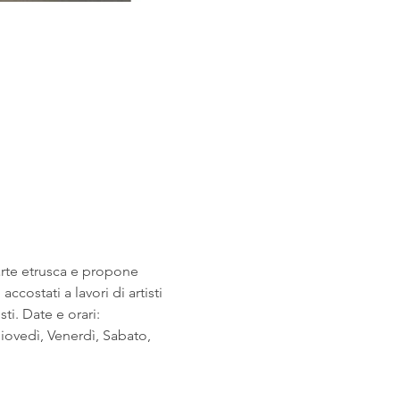
arte etrusca e propone 
costati a lavori di artisti 
i. Date e orari: 
ovedì, Venerdì, Sabato, 