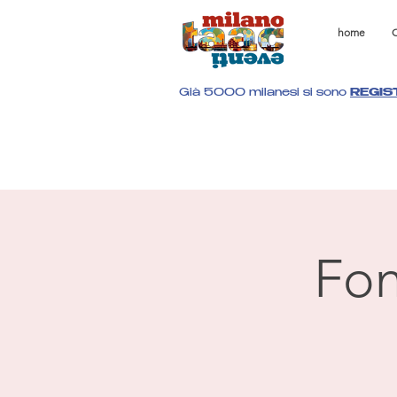
home
C
Già 5000 milanesi si sono
REGIS
Fon