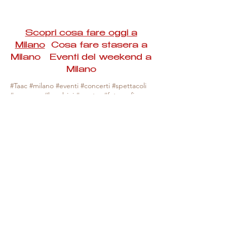
Scopri cosa fare oggi a
Milano
Cosa fare stasera a
Milano Eventi del weekend a
Milano
#Taac #milano #eventi #concerti #spettacoli
#rassegne #bambini #mostre #fotografia
#feste #mercati #fiere #teatro #giochi #locali
#serate #incontri #manifestazioni #sport
#negozi #sport #visiteguidate #convegni
#corsi #cibo
#vino
#shopping #serate
#milanoeventioggi #milanoeventiweekend
#milanoeventinavigli #eventimilanostasera
#mercatinimilano #eventimilano
#cosafareoggi #cosafaremilano.
N.B. Milano Eventi Taac non ha alcuna
responsabilità sull'eventuale annullamento,
variazione o sospensione di un evento, non
essendo mai uno degli organizzatori degli