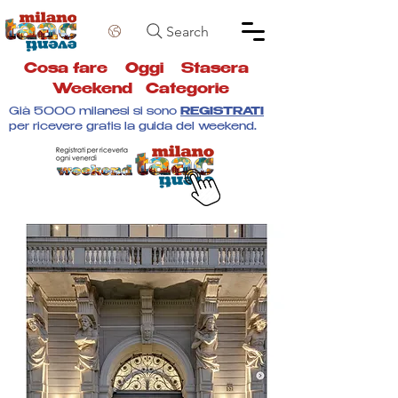
Search
Cosa fare
Oggi
Stasera
Weekend
Categorie
Già 5000 milanesi si sono
REGISTRATI
per ricevere gratis la guida del weekend.