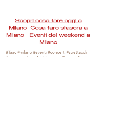
Scopri cosa fare oggi a
Milano
Cosa fare stasera a
Milano Eventi del weekend a
Milano
#Taac #milano #eventi #concerti #spettacoli
#rassegne #bambini #mostre #fotografia
#feste #mercati #fiere #teatro #giochi #locali
#serate #incontri #manifestazioni #sport
#negozi #sport #visiteguidate #convegni
#corsi #cibo
#vino
#shopping #serate
#milanoeventioggi #milanoeventiweekend
#milanoeventinavigli #eventimilanostasera
#mercatinimilano #eventimilano
#cosafareoggi #cosafaremilano.
N.B. Milano Eventi Taac non ha alcuna
responsabilità sull'eventuale annullamento,
variazione o sospensione di un evento, non
essendo mai uno degli organizzatori degli