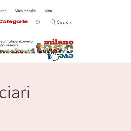
venti
Vista mensile
Altro
Search
Categorie
iari