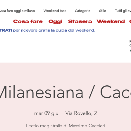
osa fare oggi a milano
Weekend taac
Categorie
Stile
Tutti gli e
Cosa fare
Oggi
Stasera
Weekend
TRATI
per ricevere gratis la guida del weekend.
Milanesiana / Cacc
mar 09 giu
  |  
Via Rovello, 2
Lectio magistralis di Massimo Cacciari