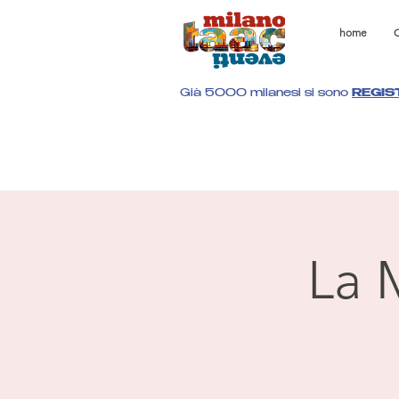
home
C
Già 5000 milanesi si sono
REGIS
La 