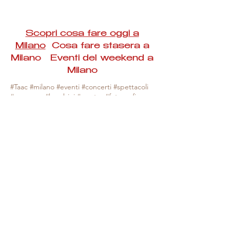
Scopri cosa fare oggi a
Milano
Cosa fare stasera a
Milano Eventi del weekend a
Milano
#Taac #milano #eventi #concerti #spettacoli
#rassegne #bambini #mostre #fotografia
#feste #mercati #fiere #teatro #giochi #locali
#serate #incontri #manifestazioni #sport
#negozi #sport #visiteguidate #convegni
#corsi #cibo
#vino
#shopping #serate
#milanoeventioggi #milanoeventiweekend
#milanoeventinavigli #eventimilanostasera
#mercatinimilano #eventimilano
#cosafareoggi #cosafaremilano.
N.B. Milano Eventi Taac non ha alcuna
responsabilità sull'eventuale annullamento,
variazione o sospensione di un evento, non
essendo mai uno degli organizzatori degli