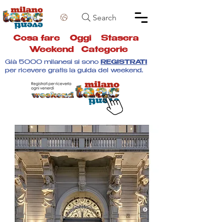
Search
Cosa fare
Oggi
Stasera
Weekend
Categorie
Già 5000 milanesi si sono
REGISTRATI
per ricevere gratis la guida del weekend.