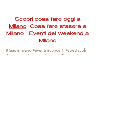
Scopri cosa fare oggi a
Milano
Cosa fare stasera a
Milano Eventi del weekend a
Milano
#Taac #milano #eventi #concerti #spettacoli
#rassegne #bambini #mostre #fotografia
#feste #mercati #fiere #teatro #giochi #locali
#serate #incontri #manifestazioni #sport
#negozi #sport #visiteguidate #convegni
#corsi #cibo
#vino
#shopping #serate
#milanoeventioggi #milanoeventiweekend
#milanoeventinavigli #eventimilanostasera
#mercatinimilano #eventimilano
#cosafareoggi #cosafaremilano.
N.B. Milano Eventi Taac non ha alcuna
responsabilità sull'eventuale annullamento,
variazione o sospensione di un evento, non
essendo mai uno degli organizzatori degli