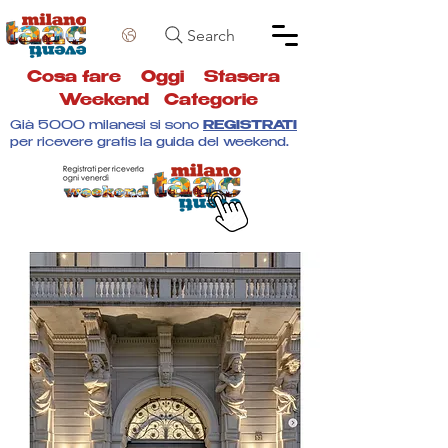
Search
Cosa fare
Oggi
Stasera
Weekend
Categorie
Già 5000 milanesi si sono
REGISTRATI
per ricevere gratis la guida del weekend.