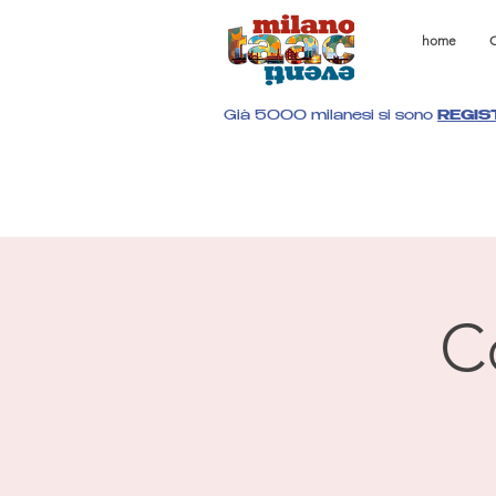
home
C
Già 5000 milanesi si sono
REGIS
C