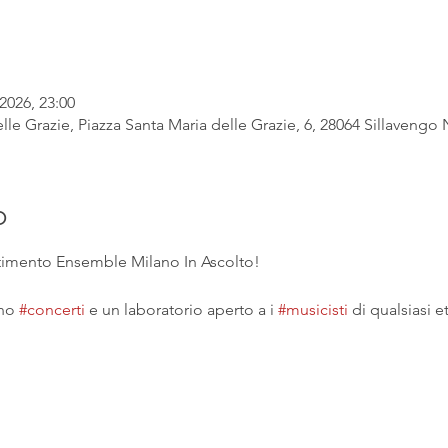
2026, 23:00
lle Grazie, Piazza Santa Maria delle Grazie, 6, 28064 Sillavengo N
o
ertimento Ensemble Milano In Ascolto!
no 
#concerti
 e un laboratorio aperto a i 
#musicisti
 di qualsiasi et