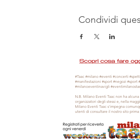
Condividi que
Scopri cosa fare ogg
#Taac #milano #eventi #concerti #spetta
#manifestazioni #sport #negozi #sport 
#milanoeventinavigli #eventimilanosta
N.B. Milano Eventi Taac non ha alcuna 
organizzatori degli stessi e, nella mag
Milano Eventi Taac s'impegna comunque
utenti di consultare il nostro sito prim