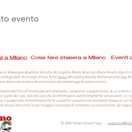
sto evento
i a Milano
Cosa fare stasera a Milano Eventi 
coli #rassegne #bambini #mostre #fotografia #feste #mercati #fiere #teatro #giochi #
#visiteguidate #convegni #corsi #cibo
#vino
#shopping #serate #milanoeventioggi #
sera #mercatinimilano #eventimilano #cosafareoggi #cosafaremilano.
responsabilità sull'eventuale annullamento, variazione o sospensione di un evento
gior parte dei casi, avendo raccolta le informazioni autonomamente senza avere un con
 a pubblicare immediatamente le suddette variazioni nel momento stesso in cui ne 
a di recarsi all'evento e per maggior risucrezza di contattare eventualmente gli organiz
© 2025 Milano Eventi taac -
redazione@mil