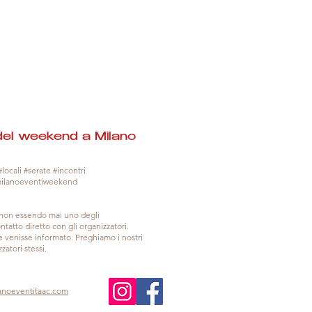
del weekend a Milano
locali #serate #incontri
milanoeventiweekend
, non essendo mai uno degli
tatto diretto con gli organizzatori.
venisse informato. Preghiamo i nostri
zatori stessi.
anoeventitaac.com