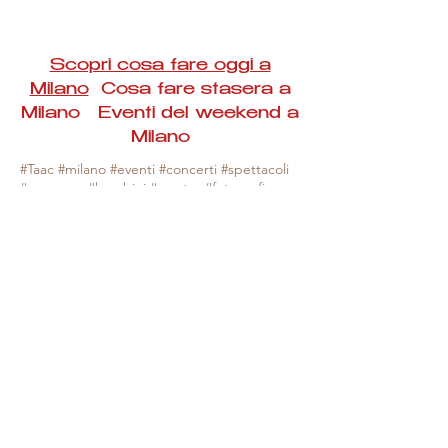
Scopri cosa fare oggi a
Milano
Cosa fare stasera a
Milano Eventi del weekend a
Milano
#Taac #milano #eventi #concerti #spettacoli
#rassegne #bambini #mostre #fotografia
#feste #mercati #fiere #teatro #giochi #locali
#serate #incontri #manifestazioni #sport
#negozi #sport #visiteguidate #convegni
#corsi #cibo
#vino
#shopping #serate
#milanoeventioggi #milanoeventiweekend
#milanoeventinavigli #eventimilanostasera
#mercatinimilano #eventimilano
#cosafareoggi #cosafaremilano.
N.B. Milano Eventi Taac non ha alcuna
responsabilità sull'eventuale annullamento,
variazione o sospensione di un evento, non
essendo mai uno degli organizzatori degli