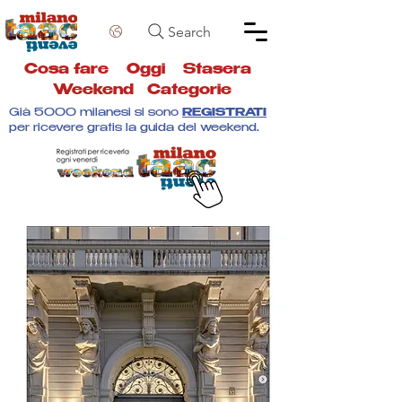
Search
Cosa fare
Oggi
Stasera
Weekend
Categorie
Già 5000 milanesi si sono
REGISTRATI
per ricevere gratis la guida del weekend.