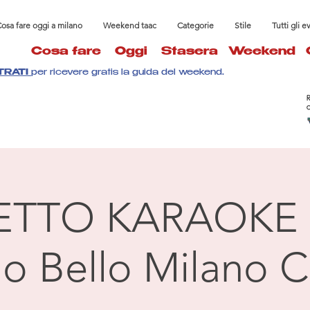
osa fare oggi a milano
Weekend taac
Categorie
Stile
Tutti gli e
Cosa fare
Oggi
Stasera
Weekend
TRATI
per ricevere gratis la guida del weekend.
ETTO KARAOKE 
llo Bello Milano C