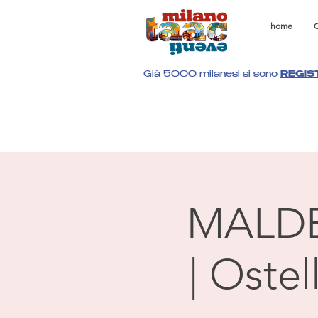
home
C
Già 5000 milanesi si sono
REGIS
MALD
| Oste