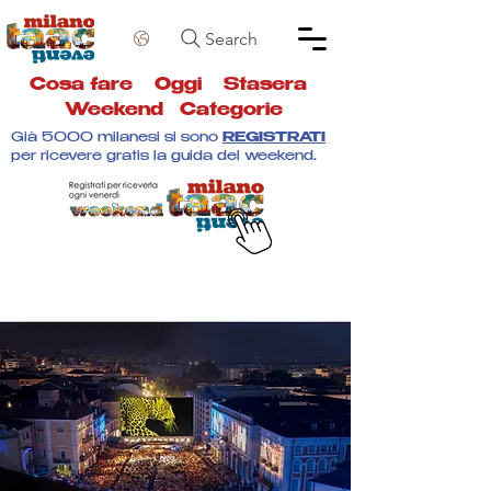
Search
Cosa fare
Oggi
Stasera
Weekend
Categorie
Già 5000 milanesi si sono
REGISTRATI
per ricevere gratis la guida del weekend.