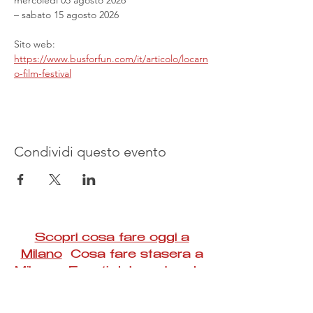
mercoledì 05 agosto 2026
– sabato 15 agosto 2026
Sito web: 
https://www.busforfun.com/it/articolo/locarn
o-film-festival
Condividi questo evento
Scopri cosa fare oggi a
Milano
Cosa fare stasera a
Milano Eventi del weekend a
Milano
#Taac #milano #eventi #concerti #spettacoli