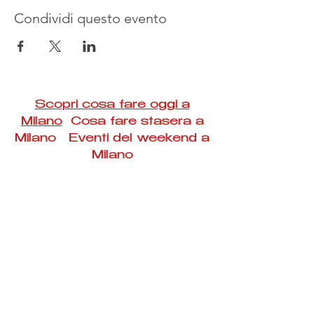
Condividi questo evento
Scopri cosa fare oggi a
Milano
Cosa fare stasera a
Milano Eventi del weekend a
Milano
#Taac #milano #eventi #concerti #spettacoli
#rassegne #bambini #mostre #fotografia
#feste #mercati #fiere #teatro #giochi #locali
#serate #incontri #manifestazioni #sport
#negozi #sport #visiteguidate #convegni
#corsi #cibo
#vino
#shopping #serate
#milanoeventioggi #milanoeventiweekend
#milanoeventinavigli #eventimilanostasera
#mercatinimilano #eventimilano
#cosafareoggi #cosafaremilano.