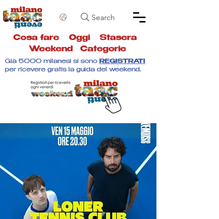
Search
Cosa fare
Oggi
Stasera
Weekend
Categorie
Già 5000 milanesi si sono
REGISTRATI
per ricevere gratis la guida del weekend.