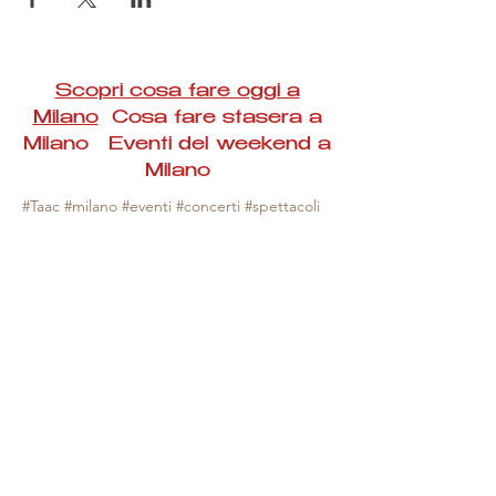
Scopri cosa fare oggi a
Milano
Cosa fare stasera a
Milano Eventi del weekend a
Milano
#Taac #milano #eventi #concerti #spettacoli
#rassegne #bambini #mostre #fotografia
#feste #mercati #fiere #teatro #giochi #locali
#serate #incontri #manifestazioni #sport
#negozi #sport #visiteguidate #convegni
#corsi #cibo
#vino
#shopping #serate
#milanoeventioggi #milanoeventiweekend
#milanoeventinavigli #eventimilanostasera
#mercatinimilano #eventimilano
#cosafareoggi #cosafaremilano.
N.B. Milano Eventi Taac non ha alcuna
responsabilità sull'eventuale annullamento,
variazione o sospensione di un evento, non