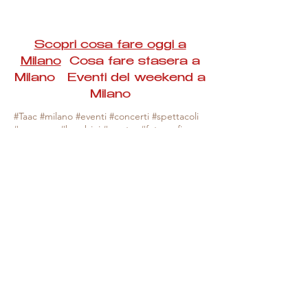
Scopri cosa fare oggi a
Milano
Cosa fare stasera a
Milano Eventi del weekend a
Milano
#Taac #milano #eventi #concerti #spettacoli
#rassegne #bambini #mostre #fotografia
#feste #mercati #fiere #teatro #giochi #locali
#serate #incontri #manifestazioni #sport
#negozi #sport #visiteguidate #convegni
#corsi #cibo
#vino
#shopping #serate
#milanoeventioggi #milanoeventiweekend
#milanoeventinavigli #eventimilanostasera
#mercatinimilano #eventimilano
#cosafareoggi #cosafaremilano.
N.B. Milano Eventi Taac non ha alcuna
responsabilità sull'eventuale annullamento,
variazione o sospensione di un evento, non
essendo mai uno degli organizzatori degli