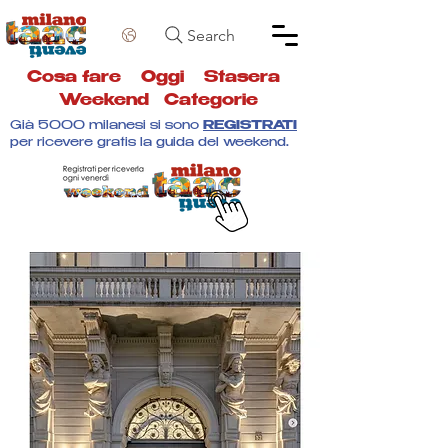
Search
Cosa fare
Oggi
Stasera
Weekend
Categorie
Già 5000 milanesi si sono
REGISTRATI
per ricevere gratis la guida del weekend.