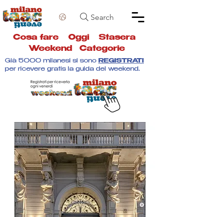
Search
Cosa fare
Oggi
Stasera
Weekend
Categorie
Già 5000 milanesi si sono
REGISTRATI
per ricevere gratis la guida del weekend.