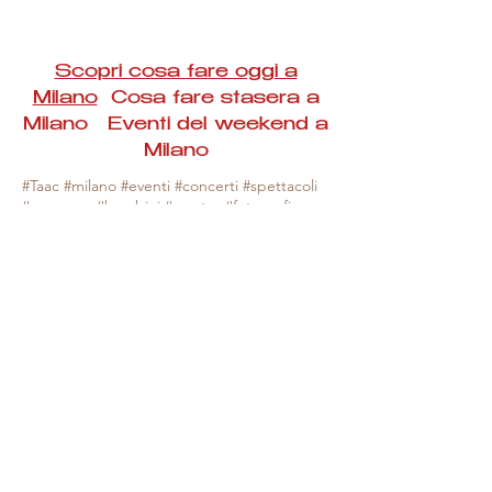
Scopri cosa fare oggi a
Milano
Cosa fare stasera a
Milano Eventi del weekend a
Milano
#Taac #milano #eventi #concerti #spettacoli
#rassegne #bambini #mostre #fotografia
#feste #mercati #fiere #teatro #giochi #locali
#serate #incontri #manifestazioni #sport
#negozi #sport #visiteguidate #convegni
#corsi #cibo
#vino
#shopping #serate
#milanoeventioggi #milanoeventiweekend
#milanoeventinavigli #eventimilanostasera
#mercatinimilano #eventimilano
#cosafareoggi #cosafaremilano.
N.B. Milano Eventi Taac non ha alcuna
responsabilità sull'eventuale annullamento,
variazione o sospensione di un evento, non
essendo mai uno degli organizzatori degli