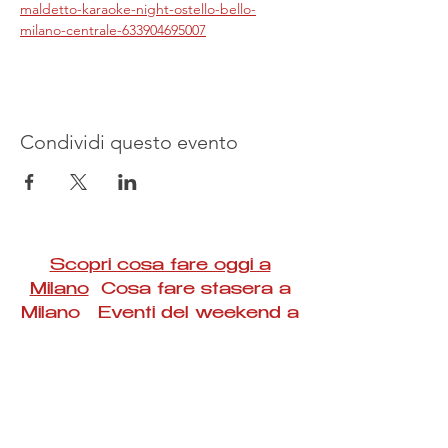
maldetto-karaoke-night-ostello-bello-
milano-centrale-633904695007
Condividi questo evento
Scopri cosa fare oggi a
Milano
Cosa fare stasera a
Milano Eventi del weekend a
Milano
#Taac #milano #eventi #concerti #spettacoli
#rassegne #bambini #mostre #fotografia
#feste #mercati #fiere #teatro #giochi #locali
#serate #incontri #manifestazioni #sport
#negozi #sport #visiteguidate #convegni