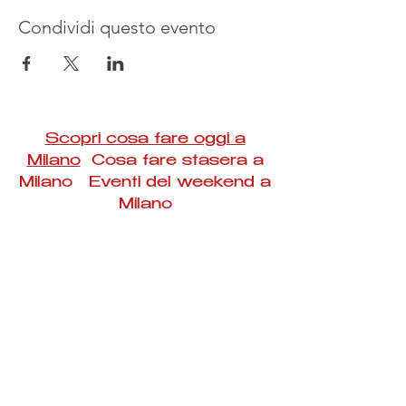
Condividi questo evento
Scopri cosa fare oggi a
Milano
Cosa fare stasera a
Milano Eventi del weekend a
Milano
#Taac #milano #eventi #concerti #spettacoli
#rassegne #bambini #mostre #fotografia
#feste #mercati #fiere #teatro #giochi #locali
#serate #incontri #manifestazioni #sport
#negozi #sport #visiteguidate #convegni
#corsi #cibo
#vino
#shopping #serate
#milanoeventioggi #milanoeventiweekend
#milanoeventinavigli #eventimilanostasera
#mercatinimilano #eventimilano
#cosafareoggi #cosafaremilano.