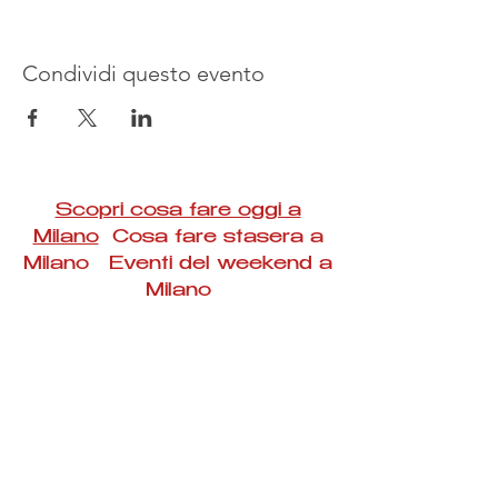
Condividi questo evento
Scopri cosa fare oggi a
Milano
Cosa fare stasera a
Milano Eventi del weekend a
Milano
#Taac #milano #eventi #concerti #spettacoli
#rassegne #bambini #mostre #fotografia
#feste #mercati #fiere #teatro #giochi #locali
#serate #incontri #manifestazioni #sport
#negozi #sport #visiteguidate #convegni
#corsi #cibo
#vino
#shopping #serate
#milanoeventioggi #milanoeventiweekend
#milanoeventinavigli #eventimilanostasera
#mercatinimilano #eventimilano