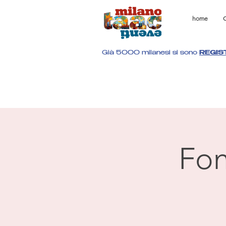
home
C
Già 5000 milanesi si sono
REGIS
Fon