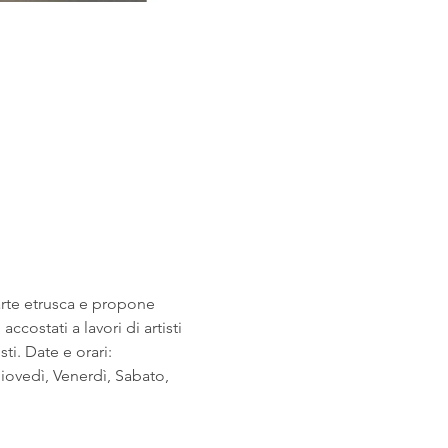
arte etrusca e propone 
costati a lavori di artisti 
i. Date e orari: 
ovedì, Venerdì, Sabato, 