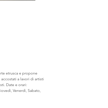
arte etrusca e propone 
costati a lavori di artisti 
i. Date e orari: 
ovedì, Venerdì, Sabato, 