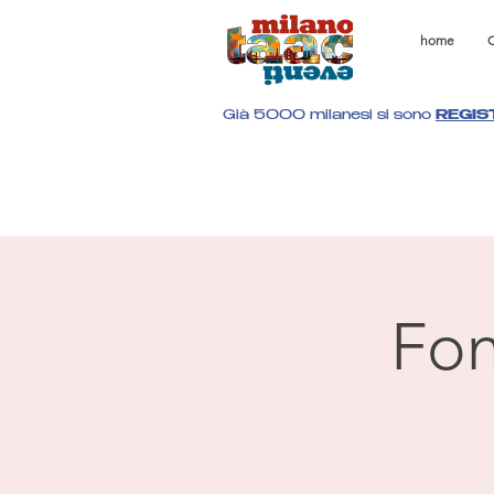
home
C
Già 5000 milanesi si sono
REGIS
Fon