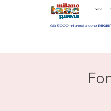
home
C
Già 5000 milanesi si sono
REGIS
Fon