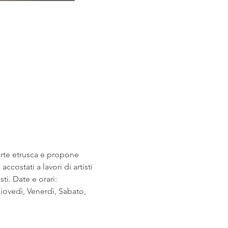
arte etrusca e propone 
costati a lavori di artisti 
i. Date e orari: 
ovedì, Venerdì, Sabato, 