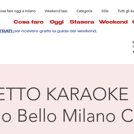
osa fare oggi a milano
Weekend taac
Categorie
Stile
Tutti gli e
Cosa fare
Oggi
Stasera
Weekend
TRATI
per ricevere gratis la guida del weekend.
ETTO KARAOKE 
llo Bello Milano C