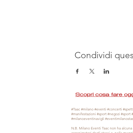
Condividi que
Scopri cosa fare ogg
#Taac #milano #eventi #concerti #spetta
#manifestazioni #sport #negozi #sport 
#milanoeventinavigli #eventimilanosta
N.B. Milano Eventi Taac non ha alcuna 
organizzatori degli stessi e, nella mag