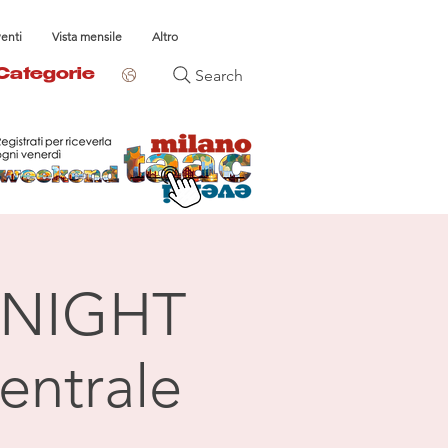
venti
Vista mensile
Altro
Search
Categorie
NIGHT
entrale