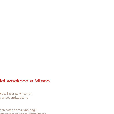
del weekend a Milano
locali #serate #incontri
milanoeventiweekend
, non essendo mai uno degli
tatto diretto con gli organizzatori.