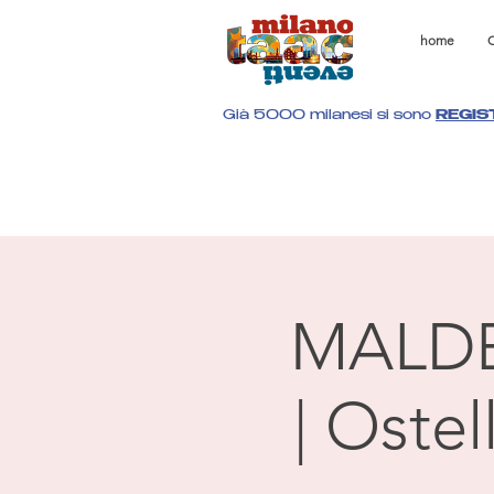
home
C
Già 5000 milanesi si sono
REGIS
MALD
| Oste