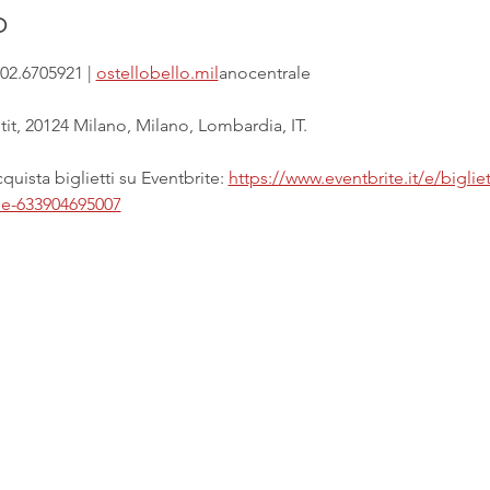
o
02.6705921 | 
ostellobello.mil
anocentrale
it, 20124 Milano, Milano, Lombardia, IT.
uista biglietti su Eventbrite: 
https://www.eventbrite.it/e/biglie
ale-633904695007