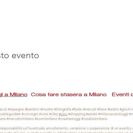
sto evento
i a Milano
Cosa fare stasera a Milano Eventi 
coli #rassegne #bambini #mostre #fotografia #feste #mercati #fiere #teatro #giochi #
#visiteguidate #convegni #corsi #cibo
#vino
#shopping #serate #milanoeventioggi #
sera #mercatinimilano #eventimilano #cosafareoggi #cosafaremilano.
responsabilità sull'eventuale annullamento, variazione o sospensione di un evento
gior parte dei casi, avendo raccolta le informazioni autonomamente senza avere un con