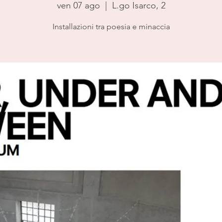
ven 07 ago
  |  
L.go Isarco, 2
Installazioni tra poesia e minaccia