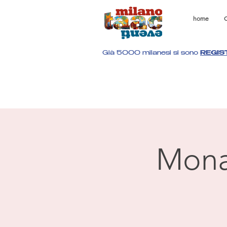
home
C
Già 5000 milanesi si sono
REGIS
Mona