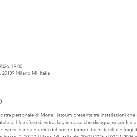
2026, 19:00
, 20139 Milano MI, Italia
o
ostra personale di Mona Hatoum presenta tre installazioni che 
tele di fili e sfere di vetro, biglie rosse che disegnano confini e 
 evoca le inquietudini del nostro tempo, tra instabilità e fragilit
co, 2, 20139 Milano MI, Italia dal 29/01/2026 al 09/11/2026 d