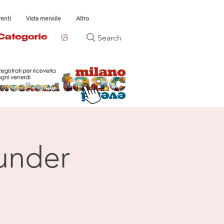
venti
Vista mensile
Altro
Search
Categorie
under