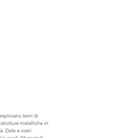
esplorano temi di 
strutture metalliche in 
à. Date e orari: 
i Lunedì, Mercoledì, 