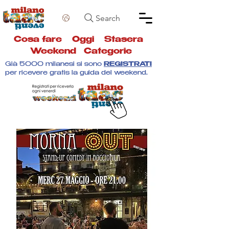
Search
Cosa fare
Oggi
Stasera
Weekend
Categorie
Già 5000 milanesi si sono
REGISTRATI
per ricevere gratis la guida del weekend.