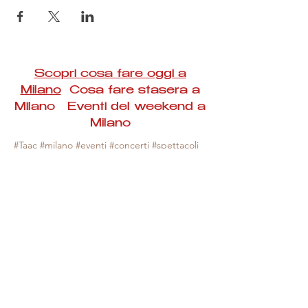
Scopri cosa fare oggi a
Milano
Cosa fare stasera a
Milano Eventi del weekend a
Milano
#Taac #milano #eventi #concerti #spettacoli
#rassegne #bambini #mostre #fotografia
#feste #mercati #fiere #teatro #giochi #locali
#serate #incontri #manifestazioni #sport
#negozi #sport #visiteguidate #convegni
#corsi #cibo
#vino
#shopping #serate
#milanoeventioggi #milanoeventiweekend
#milanoeventinavigli #eventimilanostasera
#mercatinimilano #eventimilano
#cosafareoggi #cosafaremilano.
N.B. Milano Eventi Taac non ha alcuna
responsabilità sull'eventuale annullamento,