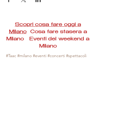
Scopri cosa fare oggi a
Milano
Cosa fare stasera a
Milano Eventi del weekend a
Milano
#Taac #milano #eventi #concerti #spettacoli
#rassegne #bambini #mostre #fotografia
#feste #mercati #fiere #teatro #giochi #locali
#serate #incontri #manifestazioni #sport
#negozi #sport #visiteguidate #convegni
#corsi #cibo
#vino
#shopping #serate
#milanoeventioggi #milanoeventiweekend
#milanoeventinavigli #eventimilanostasera
#mercatinimilano #eventimilano
#cosafareoggi #cosafaremilano.
N.B. Milano Eventi Taac non ha alcuna
responsabilità sull'eventuale annullamento,
variazione o sospensione di un evento, non