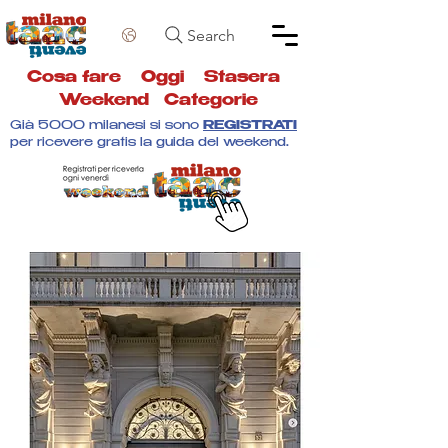
Search
Cosa fare
Oggi
Stasera
Weekend
Categorie
Già 5000 milanesi si sono
REGISTRATI
per ricevere gratis la guida del weekend.