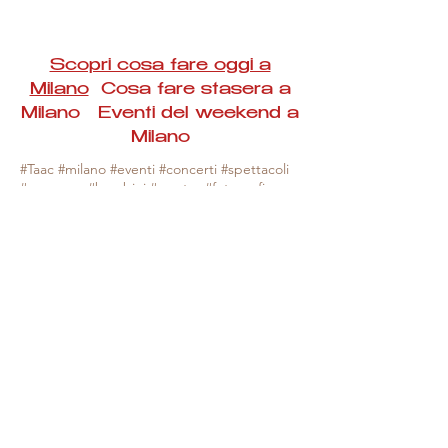
Scopri cosa fare oggi a
Milano
Cosa fare stasera a
Milano Eventi del weekend a
Milano
#Taac #milano #eventi #concerti #spettacoli
#rassegne #bambini #mostre #fotografia
#feste #mercati #fiere #teatro #giochi #locali
#serate #incontri #manifestazioni #sport
#negozi #sport #visiteguidate #convegni
#corsi #cibo
#vino
#shopping #serate
#milanoeventioggi #milanoeventiweekend
#milanoeventinavigli #eventimilanostasera
#mercatinimilano #eventimilano
#cosafareoggi #cosafaremilano.
N.B. Milano Eventi Taac non ha alcuna
responsabilità sull'eventuale annullamento,
variazione o sospensione di un evento, non
essendo mai uno degli organizzatori degli