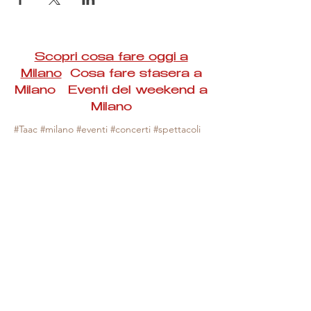
Scopri cosa fare oggi a
Milano
Cosa fare stasera a
Milano Eventi del weekend a
Milano
#Taac #milano #eventi #concerti #spettacoli
#rassegne #bambini #mostre #fotografia
#feste #mercati #fiere #teatro #giochi #locali
#serate #incontri #manifestazioni #sport
#negozi #sport #visiteguidate #convegni
#corsi #cibo
#vino
#shopping #serate
#milanoeventioggi #milanoeventiweekend
#milanoeventinavigli #eventimilanostasera
#mercatinimilano #eventimilano
#cosafareoggi #cosafaremilano.
N.B. Milano Eventi Taac non ha alcuna
responsabilità sull'eventuale annullamento,
variazione o sospensione di un evento, non