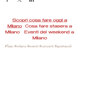
Scopri cosa fare oggi a
Milano
Cosa fare stasera a
Milano Eventi del weekend a
Milano
#Taac #milano #eventi #concerti #spettacoli
#rassegne #bambini #mostre #fotografia
#feste #mercati #fiere #teatro #giochi #locali
#serate #incontri #manifestazioni #sport
#negozi #sport #visiteguidate #convegni
#corsi #cibo
#vino
#shopping #serate
#milanoeventioggi #milanoeventiweekend
#milanoeventinavigli #eventimilanostasera
#mercatinimilano #eventimilano
#cosafareoggi #cosafaremilano.
N.B. Milano Eventi Taac non ha alcuna
responsabilità sull'eventuale annullamento,
variazione o sospensione di un evento, non