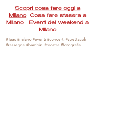
Scopri cosa fare oggi a
Milano
Cosa fare stasera a
Milano Eventi del weekend a
Milano
#Taac #milano #eventi #concerti #spettacoli
#rassegne #bambini #mostre #fotografia
#feste #mercati #fiere #teatro #giochi #locali
#serate #incontri #manifestazioni #sport
#negozi #sport #visiteguidate #convegni
#corsi #cibo
#vino
#shopping #serate
#milanoeventioggi #milanoeventiweekend
#milanoeventinavigli #eventimilanostasera
#mercatinimilano #eventimilano
#cosafareoggi #cosafaremilano.
N.B. Milano Eventi Taac non ha alcuna
responsabilità sull'eventuale annullamento,
variazione o sospensione di un evento, non
essendo mai uno degli organizzatori degli
stessi e, nella maggior parte dei casi,
avendo raccolta le informazioni