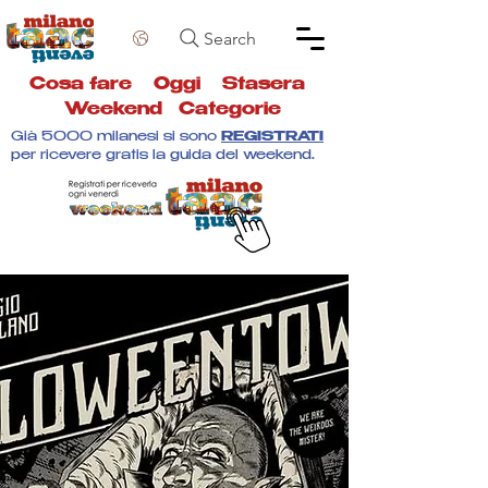
Search
Cosa fare
Oggi
Stasera
Weekend
Categorie
Già 5000 milanesi si sono
REGISTRATI
per ricevere gratis la guida del weekend.