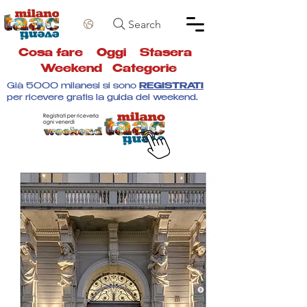
Search
Cosa fare
Oggi
Stasera
Weekend
Categorie
Già 5000 milanesi si sono
REGISTRATI
per ricevere gratis la guida del weekend.