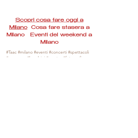
Scopri cosa fare oggi a
Milano
Cosa fare stasera a
Milano Eventi del weekend a
Milano
#Taac #milano #eventi #concerti #spettacoli
#rassegne #bambini #mostre #fotografia
#feste #mercati #fiere #teatro #giochi #locali
#serate #incontri #manifestazioni #sport
#negozi #sport #visiteguidate #convegni
#corsi #cibo
#vino
#shopping #serate
#milanoeventioggi #milanoeventiweekend
#milanoeventinavigli #eventimilanostasera
#mercatinimilano #eventimilano
#cosafareoggi #cosafaremilano.
N.B. Milano Eventi Taac non ha alcuna
responsabilità sull'eventuale annullamento,
variazione o sospensione di un evento, non
essendo mai uno degli organizzatori degli