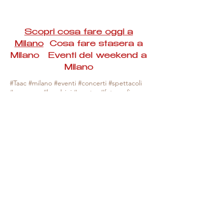
Scopri cosa fare oggi a
Milano
Cosa fare stasera a
Milano Eventi del weekend a
Milano
#Taac #milano #eventi #concerti #spettacoli
#rassegne #bambini #mostre #fotografia
#feste #mercati #fiere #teatro #giochi #locali
#serate #incontri #manifestazioni #sport
#negozi #sport #visiteguidate #convegni
#corsi #cibo
#vino
#shopping #serate
#milanoeventioggi #milanoeventiweekend
#milanoeventinavigli #eventimilanostasera
#mercatinimilano #eventimilano
#cosafareoggi #cosafaremilano.
N.B. Milano Eventi Taac non ha alcuna
responsabilità sull'eventuale annullamento,
variazione o sospensione di un evento, non
essendo mai uno degli organizzatori degli