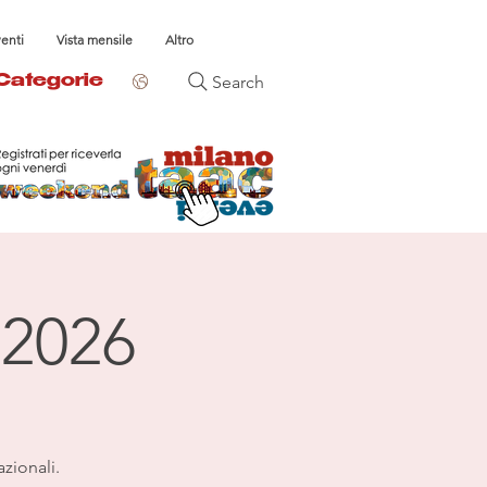
venti
Vista mensile
Altro
Search
Categorie
 2026
azionali.