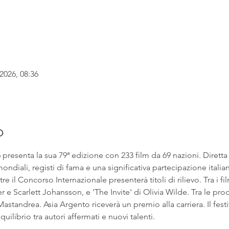
2026, 08:36
o
6 presenta la sua 79ª edizione con 233 film da 69 nazioni. Dirett
ndiali, registi di fama e una significativa partecipazione italian
e il Concorso Internazionale presenterà titoli di rilievo. Tra i fil
 Scarlett Johansson, e 'The Invite' di Olivia Wilde. Tra le prod
astandrea. Asia Argento riceverà un premio alla carriera. Il fest
uilibrio tra autori affermati e nuovi talenti.