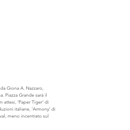
a da Giona A. Nazzaro, 
a. Piazza Grande sarà il 
m attesi, 'Paper Tiger' di 
uzioni italiane, 'Armony' di 
ival, meno incentrato sul 