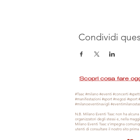
Condividi que
Scopri cosa fare ogg
#Taac #milano #eventi #concerti #spetta
#manifestazioni #sport #negozi #sport 
#milanoeventinavigli #eventimilanosta
N.B. Milano Eventi Taac non ha alcuna 
organizzatori degli stessi e, nella mag
Milano Eventi Taac s'impegna comunque
utenti di consultare il nostro sito prim