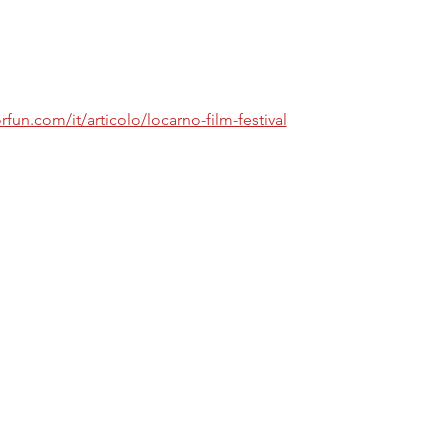
fun.com/it/articolo/locarno-film-festival