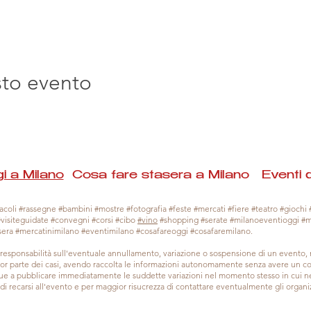
sto evento
i a Milano
Cosa fare stasera a Milano Eventi 
coli #rassegne #bambini #mostre #fotografia #feste #mercati #fiere #teatro #giochi #
#visiteguidate #convegni #corsi #cibo
#vino
#shopping #serate #milanoeventioggi #
sera #mercatinimilano #eventimilano #cosafareoggi #cosafaremilano.
responsabilità sull'eventuale annullamento, variazione o sospensione di un evento
gior parte dei casi, avendo raccolta le informazioni autonomamente senza avere un con
 a pubblicare immediatamente le suddette variazioni nel momento stesso in cui ne 
a di recarsi all'evento e per maggior risucrezza di contattare eventualmente gli organiz