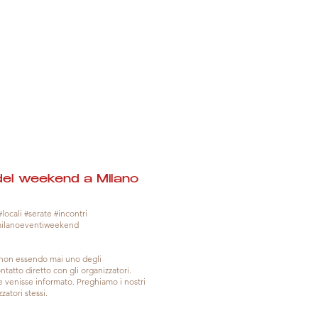
del weekend a Milano
locali #serate #incontri
milanoeventiweekend
, non essendo mai uno degli
tatto diretto con gli organizzatori.
venisse informato. Preghiamo i nostri
zatori stessi.