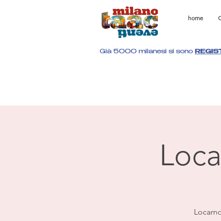
home
C
Già 5000 milanesi si sono
REGIS
Loca
Locarno 