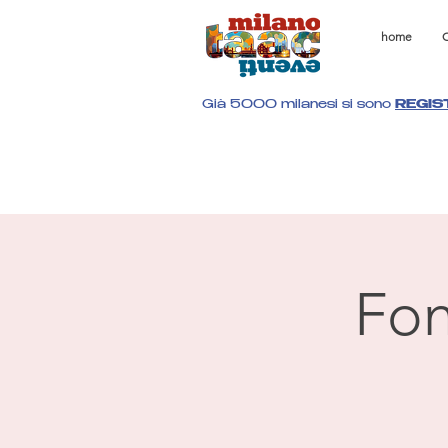
home
C
Già 5000 milanesi si sono
REGIS
Fon