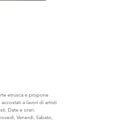
arte etrusca e propone 
costati a lavori di artisti 
i. Date e orari: 
ovedì, Venerdì, Sabato, 