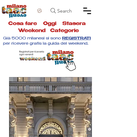
Search
Cosa fare
Oggi
Stasera
Weekend
Categorie
Già 5000 milanesi si sono
REGISTRATI
per ricevere gratis la guida del weekend.