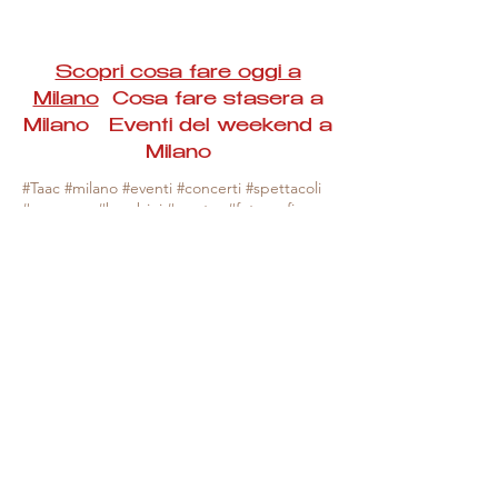
Scopri cosa fare oggi a
Milano
Cosa fare stasera a
Milano Eventi del weekend a
Milano
#Taac #milano #eventi #concerti #spettacoli
#rassegne #bambini #mostre #fotografia
#feste #mercati #fiere #teatro #giochi #locali
#serate #incontri #manifestazioni #sport
#negozi #sport #visiteguidate #convegni
#corsi #cibo
#vino
#shopping #serate
#milanoeventioggi #milanoeventiweekend
#milanoeventinavigli #eventimilanostasera
#mercatinimilano #eventimilano
#cosafareoggi #cosafaremilano.
N.B. Milano Eventi Taac non ha alcuna
responsabilità sull'eventuale annullamento,
variazione o sospensione di un evento, non
essendo mai uno degli organizzatori degli