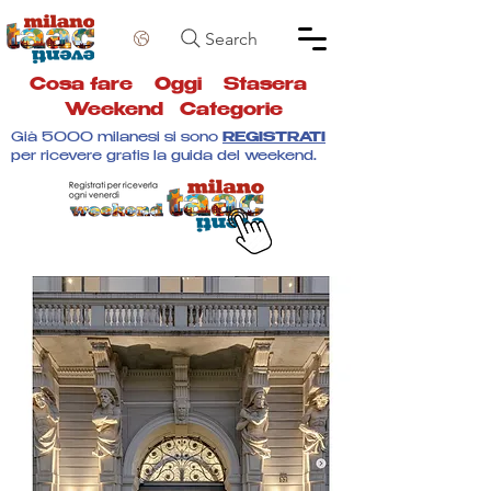
Search
Cosa fare
Oggi
Stasera
Weekend
Categorie
Già 5000 milanesi si sono
REGISTRATI
per ricevere gratis la guida del weekend.