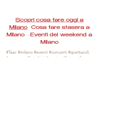
Scopri cosa fare oggi a
Milano
Cosa fare stasera a
Milano Eventi del weekend a
Milano
#Taac #milano #eventi #concerti #spettacoli
#rassegne #bambini #mostre #fotografia
#feste #mercati #fiere #teatro #giochi #locali
#serate #incontri #manifestazioni #sport
#negozi #sport #visiteguidate #convegni
#corsi #cibo
#vino
#shopping #serate
#milanoeventioggi #milanoeventiweekend
#milanoeventinavigli #eventimilanostasera
#mercatinimilano #eventimilano
#cosafareoggi #cosafaremilano.
N.B. Milano Eventi Taac non ha alcuna
responsabilità sull'eventuale annullamento,
variazione o sospensione di un evento, non
essendo mai uno degli organizzatori degli