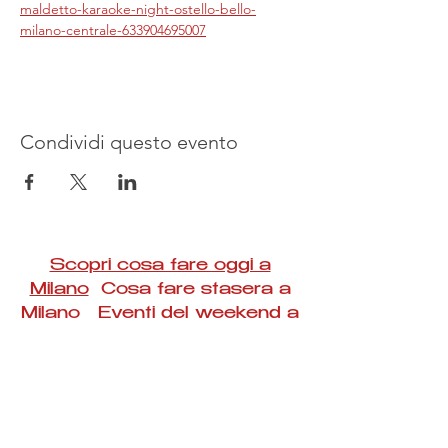
maldetto-karaoke-night-ostello-bello-
milano-centrale-633904695007
Condividi questo evento
Scopri cosa fare oggi a
Milano
Cosa fare stasera a
Milano Eventi del weekend a
Milano
#Taac #milano #eventi #concerti #spettacoli
#rassegne #bambini #mostre #fotografia
#feste #mercati #fiere #teatro #giochi #locali
#serate #incontri #manifestazioni #sport
#negozi #sport #visiteguidate #convegni