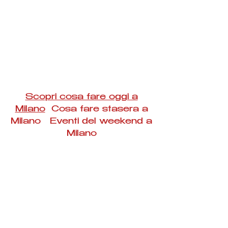
Scopri cosa fare oggi a
Milano
Cosa fare stasera a
Milano Eventi del weekend a
Milano
#Taac #milano #eventi #concerti #spettacoli
#rassegne #bambini #mostre #fotografia
#feste #mercati #fiere #teatro #giochi #locali
#serate #incontri #manifestazioni #sport
#negozi #sport #visiteguidate #convegni
#corsi #cibo
#vino
#shopping #serate
#milanoeventioggi #milanoeventiweekend
#milanoeventinavigli #eventimilanostasera
#mercatinimilano #eventimilano