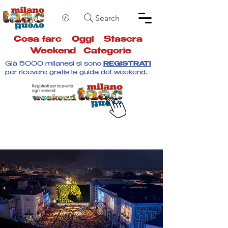
Search
Cosa fare
Oggi
Stasera
Weekend
Categorie
Già 5000 milanesi si sono
REGISTRATI
per ricevere gratis la guida del weekend.