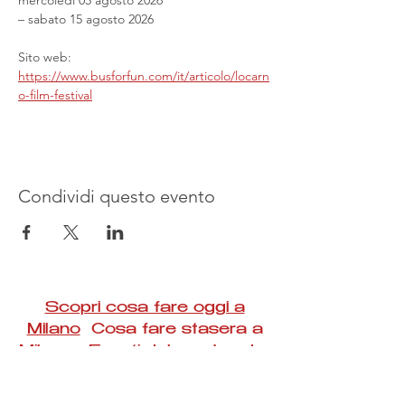
mercoledì 05 agosto 2026
– sabato 15 agosto 2026
Sito web: 
https://www.busforfun.com/it/articolo/locarn
o-film-festival
Condividi questo evento
Scopri cosa fare oggi a
Milano
Cosa fare stasera a
Milano Eventi del weekend a
Milano
#Taac #milano #eventi #concerti #spettacoli