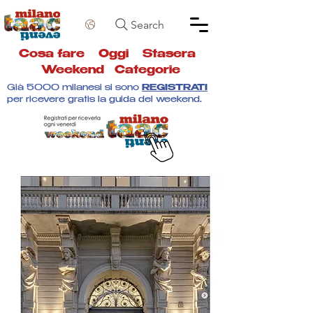
Search
Cosa fare
Oggi
Stasera
Weekend
Categorie
Già 5000 milanesi si sono
REGISTRATI
per ricevere gratis la guida del weekend.