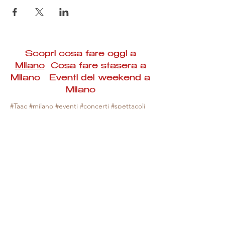
Scopri cosa fare oggi a
Milano
Cosa fare stasera a
Milano Eventi del weekend a
Milano
#Taac #milano #eventi #concerti #spettacoli
#rassegne #bambini #mostre #fotografia
#feste #mercati #fiere #teatro #giochi #locali
#serate #incontri #manifestazioni #sport
#negozi #sport #visiteguidate #convegni
#corsi #cibo
#vino
#shopping #serate
#milanoeventioggi #milanoeventiweekend
#milanoeventinavigli #eventimilanostasera
#mercatinimilano #eventimilano
#cosafareoggi #cosafaremilano.
N.B. Milano Eventi Taac non ha alcuna
responsabilità sull'eventuale annullamento,